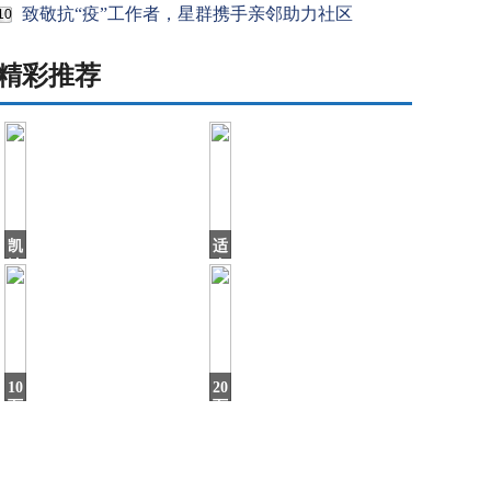
致敬抗“疫”工作者，星群携手亲邻助力社区
10
精彩推荐
凯
适
迪
合
拉
年
克
轻
2019
人，
销
这
量
SUV
10
20
万
万
级
的
的“家
大
用
众
利
轿