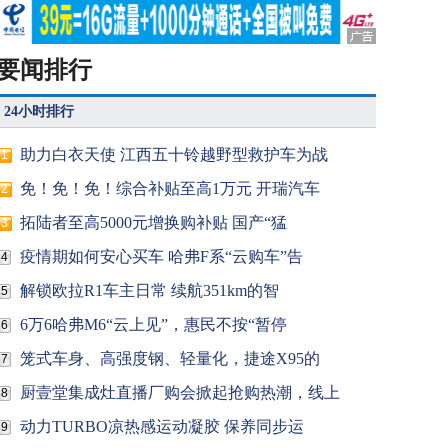
要闻排行
24小时排行
助力白衣天使 江西五十铃越野型救护车为战
1
免！免！免！综合补贴至高1万元 开瑞汽车
2
拓陆者至高5000元增换购补贴 国产“猛
3
疫情期如何安心买车 哈弗F系“云购车”告
4
解锁欧拉R1车主日常 续航351km的智
5
6万6哈弗M6“云上见”，惠民不按“暂停
6
笼式车身、高强度钢、轻量化，捷途X95的
7
厨壹堂集成灶直播厂购会掀起抢购热潮，线上
8
动力TURBO凉热感运动凝胶 保养同步运
9