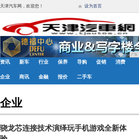
天津汽车网，欢迎您！
设为首页
广告
资讯
新车
行业
保养
导购
促销
消费
企业
商讯
金融
报价
二手车
企业
骁龙芯连接技术演绎玩手机游戏全新体
验