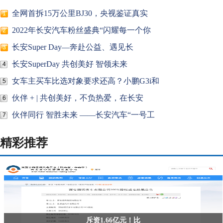
全网首拆15万公里BJ30，央视鉴证真实
1
2022年长安汽车粉丝盛典“闪耀每一个你
2
长安Super Day—奔赴公益、遇见长
3
长安SuperDay 共创美好 智领未来
4
女车主买车比选对象要求还高？小鹏G3i和
5
伙伴 + | 共创美好，不负热爱，在长安
6
伙伴同行 智胜未来 ——长安汽车“一号工
7
精彩推荐
斥资1.66亿元！比