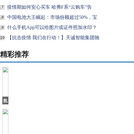
疫情期如何安心买车 哈弗F系“云购车”告
7
中国电池大王崛起：市场份额超过50%，宝
8
什么手机App可以给图片或证件照加水印？
9
【抗击疫情 我们在行动！】天诚智能集团驰
10
精彩推荐
凯
迪
拉
克
2019
销
量