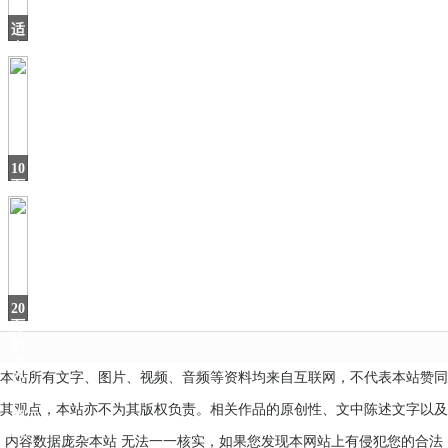
适
合
年
轻
人，
这
SUV
10
万
级
的“家
用
利
器
20
万
的
大
本站所有文字、图片、视频、音频等资料均来自互联网，不代表本站赞同
众
轿
其观点，本站亦不为其版权负责。相关作品的原创性、文中陈述文字以及
跑
CC
内容数据庞杂本站 无法一一核实，如果您发现本网站上有侵犯您的合法