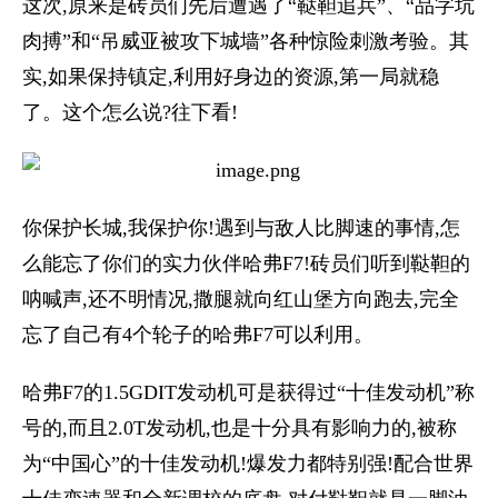
这次,原来是砖员们先后遭遇了“鞑靼追兵”、“品字坑
肉搏”和“吊威亚被攻下城墙”各种惊险刺激考验。其
实,如果保持镇定,利用好身边的资源,第一局就稳
了。这个怎么说?往下看!
你保护长城,我保护你!遇到与敌人比脚速的事情,怎
么能忘了你们的实力伙伴哈弗F7!砖员们听到鞑靼的
呐喊声,还不明情况,撒腿就向红山堡方向跑去,完全
忘了自己有4个轮子的哈弗F7可以利用。
哈弗F7的1.5GDIT发动机可是获得过“十佳发动机”称
号的,而且2.0T发动机,也是十分具有影响力的,被称
为“中国心”的十佳发动机!爆发力都特别强!配合世界