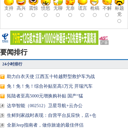
支持
高兴
震惊
愤怒
无聊
无奈
谎言
枪稿
不解
标题
党
要闻排行
24小时排行
助力白衣天使 江西五十铃越野型救护车为战
1
免！免！免！综合补贴至高1万元 开瑞汽车
2
拓陆者至高5000元增换购补贴 国产“猛
3
达华智能（002512）卫星导航+云办公
4
生鲜到家战时表现：自营平台反应快，店+仓
5
全新Jeep指南者，做你旅途的最佳伴侣
6