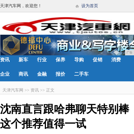
天津汽车网，欢迎您！
设为首页
广告
资讯
新车
行业
保养
导购
促销
消费
企业
商讯
金融
报价
二手车
天津汽车网
>>
资讯
>>
正文
沈南直言跟哈弗聊天特别棒
这个推荐值得一试