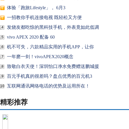
体验「跑旅Lifestyle」， 6月3
2
一招教你手机连接电视 既轻松又方便
3
发烧友都吃惊的黑科技手机，外表竟如此低调
4
vivo APEX 2020 配备 60
5
机不可失，六款精品实用的手机APP，让你
6
一年磨一剑！vivoAPEX2020概念
7
致敬白衣天使！深圳怡口净水免费赠送鹏城援
8
百元手机真的很差吗？盘点优秀的百元机3
9
互联网通讯网络电话的优势及运用所在！
10
精彩推荐