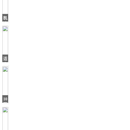
凯
迪
拉
克
2019
销
量
适
合
年
轻
人，
这
SUV
10
万
级
的“家
用
利