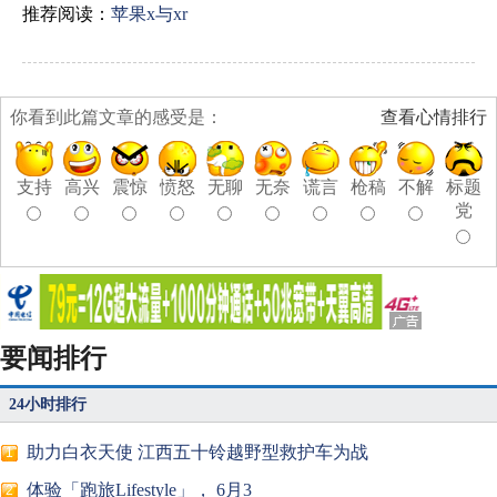
推荐阅读：
苹果x与xr
你看到此篇文章的感受是：
查看心情排行
支持
高兴
震惊
愤怒
无聊
无奈
谎言
枪稿
不解
标题
党
要闻排行
24小时排行
助力白衣天使 江西五十铃越野型救护车为战
1
体验「跑旅Lifestyle」， 6月3
2