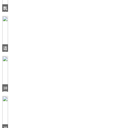
凯
迪
拉
克
2019
销
量
适
合
年
轻
人，
这
SUV
10
万
级
的“家
用
利
器