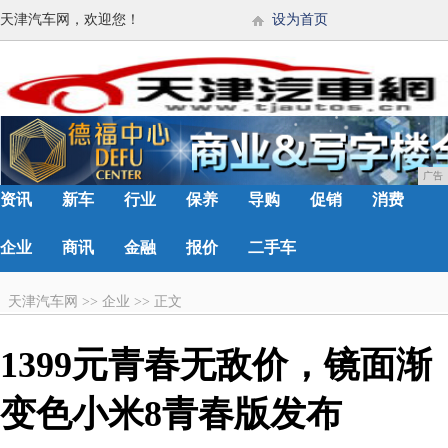
天津汽车网，欢迎您！
设为首页
广告
资讯
新车
行业
保养
导购
促销
消费
企业
商讯
金融
报价
二手车
天津汽车网
>>
企业
>>
正文
1399元青春无敌价，镜面渐
变色小米8青春版发布