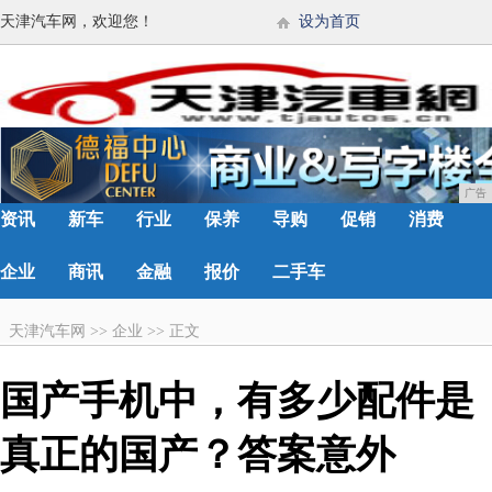
天津汽车网，欢迎您！
设为首页
广告
资讯
新车
行业
保养
导购
促销
消费
企业
商讯
金融
报价
二手车
天津汽车网
>>
企业
>>
正文
国产手机中，有多少配件是
真正的国产？答案意外