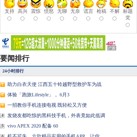
支持
高兴
震惊
愤怒
无聊
无奈
谎言
枪稿
不解
标题
党
要闻排行
24小时排行
助力白衣天使 江西五十铃越野型救护车为战
1
体验「跑旅Lifestyle」， 6月3
2
一招教你手机连接电视 既轻松又方便
3
发烧友都吃惊的黑科技手机，外表竟如此低调
4
vivo APEX 2020 配备 60
5
机不可失，六款精品实用的手机APP，让你
6