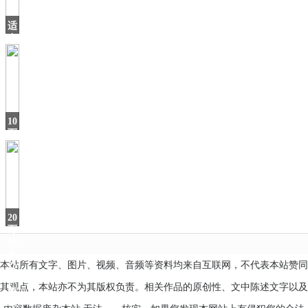
量
适
合
年
轻
人，
这
SUV
10
万
级
的“家
用
利
器
20
万
的
大
本站所有文字、图片、视频、音频等资料均来自互联网，不代表本站赞同
众
轿
其观点，本站亦不为其版权负责。相关作品的原创性、文中陈述文字以及
跑
CC