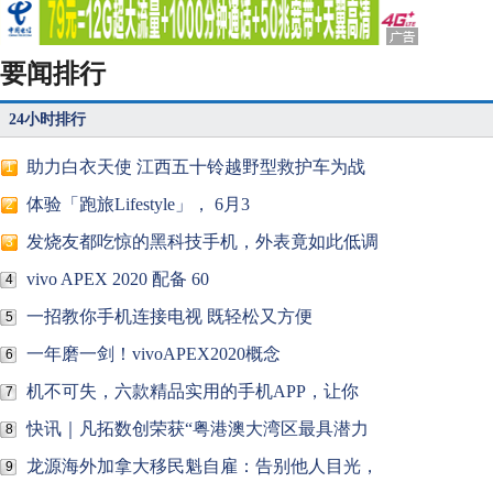
要闻排行
24小时排行
助力白衣天使 江西五十铃越野型救护车为战
1
体验「跑旅Lifestyle」， 6月3
2
发烧友都吃惊的黑科技手机，外表竟如此低调
3
vivo APEX 2020 配备 60
4
一招教你手机连接电视 既轻松又方便
5
一年磨一剑！vivoAPEX2020概念
6
机不可失，六款精品实用的手机APP，让你
7
快讯｜凡拓数创荣获“粤港澳大湾区最具潜力
8
龙源海外加拿大移民魁自雇：告别他人目光，
9