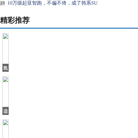
10万级起亚智跑，不偏不倚，成了韩系SU
10
精彩推荐
凯
迪
拉
克
2019
销
量
适
合
年
轻
人，