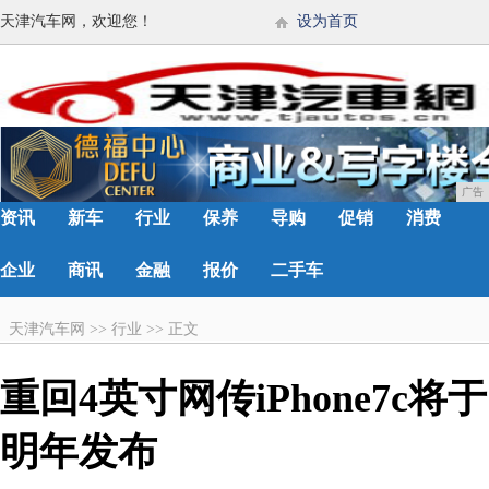
天津汽车网，欢迎您！
设为首页
广告
资讯
新车
行业
保养
导购
促销
消费
企业
商讯
金融
报价
二手车
天津汽车网
>>
行业
>>
正文
重回4英寸网传iPhone7c将于
明年发布