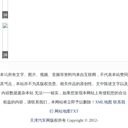
这
SUV
10
万
级
的“家
用
利
器
20
万
的
大
本站所有文字、图片、视频、音频等资料均来自互联网，不代表本站赞同
众
轿
其观点，本站亦不为其版权负责。相关作品的原创性、文中陈述文字以及
跑
CC
内容数据庞杂本站 无法一一核实，如果您发现本网站上有侵犯您的合法
权益的内容，请联系我们，本网站将立即予以删除！
XML地图
联系我
们
网站地图
TXT
天津汽车网
版权所有 Copyright © 2012-