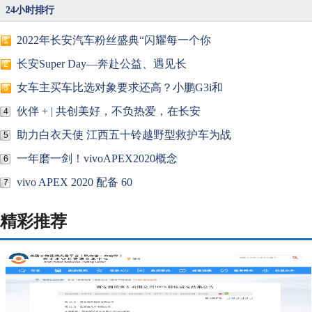
24小时排行
2022年长安汽车粉丝盛典“闪耀每一个你
1
长安Super Day—奔赴公益、遇见长
2
女车主买车比选对象要求还高？小鹏G3i和
3
伙伴 + | 共创美好，不负热爱，在长安
4
助力白衣天使 江西五十铃越野型救护车为战
5
一年磨一剑！vivoAPEX2020概念
6
vivo APEX 2020 配备 60
7
精彩推荐