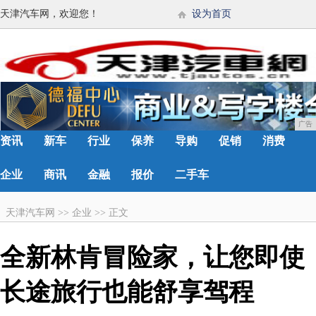
天津汽车网，欢迎您！
设为首页
广告
资讯
新车
行业
保养
导购
促销
消费
企业
商讯
金融
报价
二手车
天津汽车网
>>
企业
>>
正文
全新林肯冒险家，让您即使
长途旅行也能舒享驾程