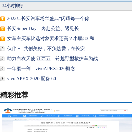
24小时排行
2022年长安汽车粉丝盛典“闪耀每一个你
1
长安Super Day—奔赴公益、遇见长
2
女车主买车比选对象要求还高？小鹏G3i和
3
伙伴 + | 共创美好，不负热爱，在长安
4
助力白衣天使 江西五十铃越野型救护车为战
5
一年磨一剑！vivoAPEX2020概念
6
vivo APEX 2020 配备 60
7
精彩推荐