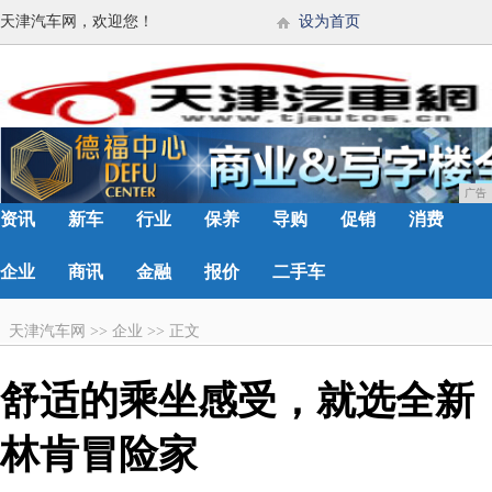
天津汽车网，欢迎您！
设为首页
广告
资讯
新车
行业
保养
导购
促销
消费
企业
商讯
金融
报价
二手车
天津汽车网
>>
企业
>>
正文
舒适的乘坐感受，就选全新
林肯冒险家